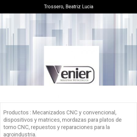
Trossero, Beatriz Lucia
Productos : Mecanizados CNC y convencional,
dispositivos y matrices, mordazas para platos de
torno CNC, repuestos y reparaciones para la
agroindustria.