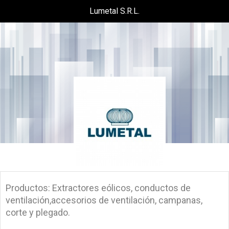
Lumetal S.R.L.
Productos: Extractores eólicos, conductos de
ventilación,accesorios de ventilación, campanas,
corte y plegado.