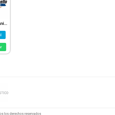
Boetto Yanina Y Boetto Jesica
l
ar
dos los derechos reservados