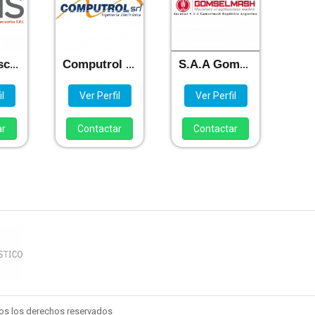
Stassi, Oscar Amadeo
Computrol S.R.L.
S.A.A Gomselmash
l
Ver Perfil
Ver Perfil
ar
Contactar
Contactar
dos los derechos reservados